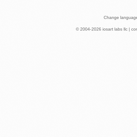
Change languag
© 2004-
2026
iosart labs llc
|
co