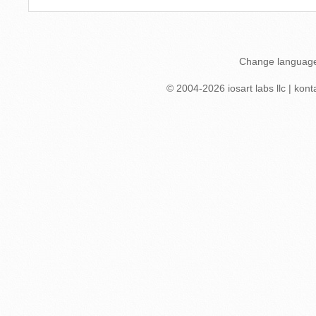
Change languag
© 2004-
2026
iosart labs llc
|
kont