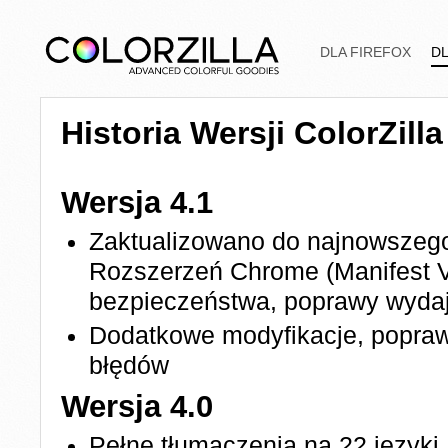
DLA FIREFOX
D
Historia Wersji ColorZill
Wersja 4.1
Zaktualizowano do najnowszeg
Rozszerzeń Chrome (Manifest V
bezpieczeństwa, poprawy wydaj
Dodatkowe modyfikacje, poprawk
błędów
Wersja 4.0
Pełne tłumaczenia na 22 języki